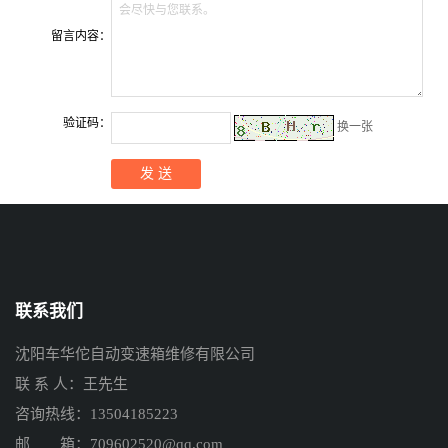
会尽快与您联系。
留言内容：
验证码：
换一张
联系我们
沈阳车华佗自动变速箱维修有限公司
联 系 人：王先生
咨询热线：13504185223
邮 箱：709602520@qq.com