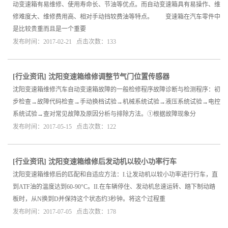
动变速箱有易维修、使用寿命长、节油等优点。而自动变速箱具有易操作、维
修难度大、维修费用高、相对手动挡较费油等特点。 变速箱在汽车零件中
是比较贵重而且是一个重要
发布时间：2017-02-21 点击次数：133
[
行业资讯
]
沈阳变速箱维修调整节气门位置传感器
沈阳变速箱维修汽车自动变速箱故障的一般检修程序故障诊断与检测程序：初
步检查→故障代码检查→手动换档试验→机械系统试验→液压系统试验→电控
系统试验→查对常见故障及原因分析与排除方法。①根据故障现象分
发布时间：2017-05-15 点击次数：122
[
行业资讯
]
沈阳变速箱维修后发动机以较小功率行车
沈阳变速箱维修后的匹配和自适应方法：I.让发动机以较小功率进行行车，直
到ATF油的温度达到60-90°C。II.在车辆停住、发动机怠速运转、踏下制动踏
板时，从N换到D并保持这个状态约3秒钟。将这个过程重
发布时间：2017-07-05 点击次数：178