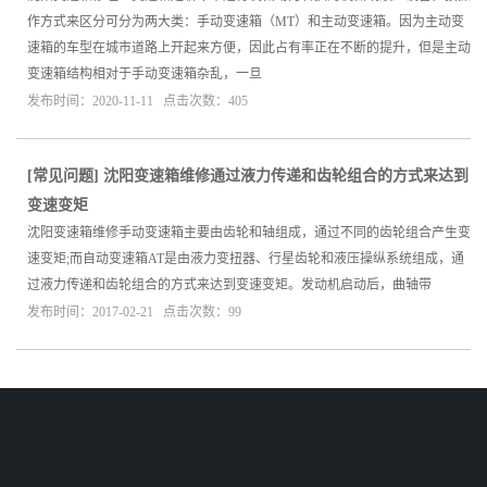
作方式来区分可分为两大类：手动变速箱（MT）和主动变速箱。因为主动变
速箱的车型在城市道路上开起来方便，因此占有率正在不断的提升，但是主动
变速箱结构相对于手动变速箱杂乱，一旦
发布时间：2020-11-11 点击次数：405
[
常见问题
]
沈阳变速箱维修通过液力传递和齿轮组合的方式来达到
变速变矩
沈阳变速箱维修手动变速箱主要由齿轮和轴组成，通过不同的齿轮组合产生变
速变矩;而自动变速箱AT是由液力变扭器、行星齿轮和液压操纵系统组成，通
过液力传递和齿轮组合的方式来达到变速变矩。发动机启动后，曲轴带
发布时间：2017-02-21 点击次数：99