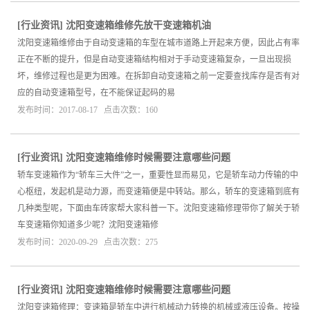
[
行业资讯
]
沈阳变速箱维修先放干变速箱机油
沈阳变速箱维修由于自动变速箱的车型在城市道路上开起来方便，因此占有率
正在不断的提升，但是自动变速箱结构相对于手动变速箱复杂，一旦出现损
坏，维修过程也是更为困难。在拆卸自动变速箱之前一定要查找库存是否有对
应的自动变速箱型号，在不能保证起码的易
发布时间：2017-08-17 点击次数：160
[
行业资讯
]
沈阳变速箱维修时候需要注意哪些问题
轿车变速箱作为“轿车三大件”之一，重要性显而易见，它是轿车动力传输的中
心枢纽，发起机是动力源，而变速箱便是中转站。那么，轿车的变速箱到底有
几种类型呢，下面由车砖家帮大家科普一下。沈阳变速箱修理带你了解关于轿
车变速箱你知道多少呢？沈阳变速箱修
发布时间：2020-09-29 点击次数：275
[
行业资讯
]
沈阳变速箱维修时候需要注意哪些问题
沈阳变速箱修理：变速箱是轿车中进行机械动力转换的机械或液压设备。按操