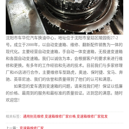
沈阳市车华佗汽车换油中心，地址位于沈阳市皇姑区陵园街27-2
号。成立于2000年，以自动变速箱、维修、翻新配件销售为一体的
现代化。主要经营自动变速箱，手自动一体变速箱，无极速变速箱
和各国自动变速箱。我们以诚信为本，会根据客户的要求来进行维
修和更换。有多年的工作经验和先进的技术。目前我们与多家修理
厂和4S店进行合作，主要维修车型路虎，奥迪、保时捷、宝马、奔
驰、英菲尼迪、我们的信誉和质量得到了他们的认可和满意。
如果您的爱车遇到变速箱的问题，请来找我们吧！保证以低廉
的价格、最周到的服务和最标准的质量验证。达到您的满意。随时
欢迎您！
相关标签：
通用别克维修
,
变速箱维修厂家价格
,
变速箱维修厂家批发
上一篇：
变速箱维修厂家