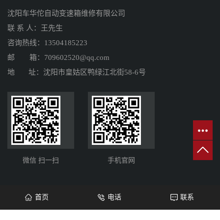
沈阳车华佗自动变速箱维修有限公司
联 系 人：王先生
咨询热线：13504185223
邮 箱：709602520@qq.com
地 址：沈阳市皇姑区鸭绿江北街58-6号
微信 扫一扫
手机官网
首页
电话
联系
Copyright © http://www.chehuatuo.cn/ 沈阳车华佗自动变速箱维修有限公司 专业从
事于
沈阳自动变速箱维修
,
无极变速箱维修
,
沈阳变速箱维修
, 欢迎来电咨询!