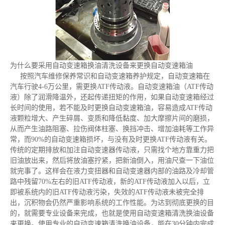
为什么要采用自动变速箱换油清洗设备来更换自动变速箱油
按照汽车维修保养常识和自动变速箱养护规定，自动变速箱在
汽车行驶4-6万公里，需更换ATF传动液。自动变速箱油（ATF传动
液）除了润滑降温外，还起传递扭矩的作用，如果自动变速箱经过
长时间的使用，若不能及时更换自动变速箱油，容易造成ATF传动
液颗粒增大、产生碎屑、变质和降低黏度、加大摩擦片间的磨损，
从而产生油路阻塞、拉伤阀体柱塞、换挡冲击、增加油耗等工作异
常，而90%的自动变速箱损坏，与没有及时更换ATF传动液有关。
传统的定期排放和加注自动变速器传动液，只需找个地方靠重力把
旧油放出来，然后将放油塞拧紧，把新油倒入，用油尺查一下油位
就完事了。这样会在液力变扭器和自动变速器内部的油路及冷却管
路中残留70%左右的旧ATF传动液，新的ATF传动液加入以后，立
即被系统内的旧ATF传动液污染，失效的ATF传动液未被完全排
出，沉积物会仍然严重影响系统的工作性能。为达到彻底更换的目
的，就需要专业设备来完成，也就是使用自动变速箱清洗换油设备
来更换。使用专业的自动变速箱清洗换油设备，能在30分钟内完成