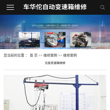
您当前的位置 ：
首 页
>>
维修案例
>>
维修案例
无极变速箱维修