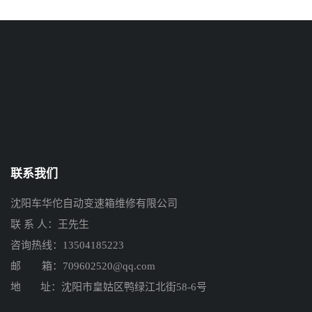
联系我们
沈阳车华佗自动变速箱维修有限公司
联 系 人：王先生
咨询热线：13504185223
邮 箱：709602520@qq.com
地 址：沈阳市皇姑区鸭绿江北街58-6号