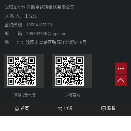
沈阳车华佗自动变速箱维修有限公司
联 系 人：王先生
咨询热线：13504185223
邮 箱：709602520@qq.com
地 址：沈阳市皇姑区鸭绿江北街58-6号
微信 扫一扫
手机官网
首页
电话
联系
Copyright © http://www.chehuatuo.cn/ 沈阳车华佗自动变速箱维修有限公司 专业从
事于
沈阳自动变速箱维修
,
无极变速箱维修
,
沈阳变速箱维修
, 欢迎来电咨询!