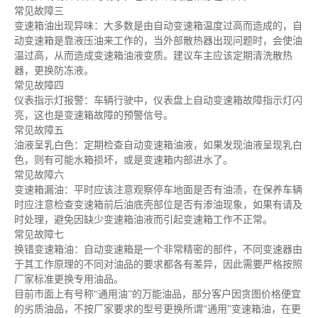
常见故障三
变速箱油出现异味：大多数是由自动变速箱温度过高而造成的，自
动变速箱是靠液压油来工作的，当外部散热器出现问题时，会使油
温过高，从而造成变速箱油液变质。建议车主应该定期清洗散热
器，更换防冻液。
常见故障四
仪表指示灯报警：车辆行驶中，仪表盘上自动变速箱故障指示灯闪
亮，这也是变速箱故障的预警信号。
常见故障五
油液呈乳白色：定期检查自动变速箱油液，如果发现油液呈现乳白
色，则有可能水箱损坏，或是变速箱内部进水了。
常见故障六
变速箱漏油：平时应该注意观察停车地面是否有油渍，在保养车辆
时应注意检查变速箱前后油底壳部位是否有渗油现象，如果有请及
时处理，避免因缺少变速箱油液而引起变速箱工作不正常。
常见故障七
换错变速箱油：自动变速箱是一个非常精密的部件，不同变速器由
于其工作原理的不同对油品的要求都各有差异，因此需要严格按照
厂家标准更换专用油品。
目前市面上有号称“通用油”的万能油品，部分客户因贪图价格便宜
的劣质油品，不按厂家要求的型号更换所谓“通用”变速箱油，在更